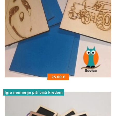
25.00
€
Igra memorije piši briši kredom