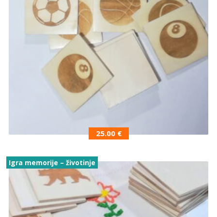
25.00
€
Igra memorije – životinje