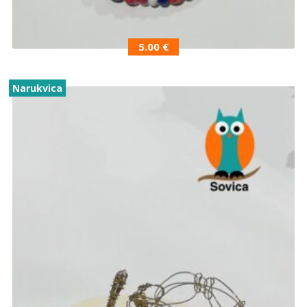
5.00
€
Narukvica