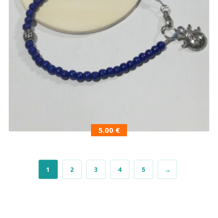
5.00
€
1
2
3
4
5
→