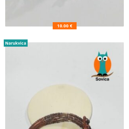
10.00
€
Narukvica