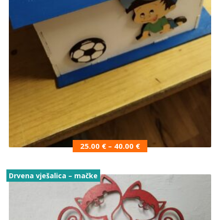
25.00
€
–
40.00
€
Drvena vješalica – mačke