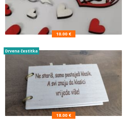
10.00
€
Drvena čestitka
18.00
€