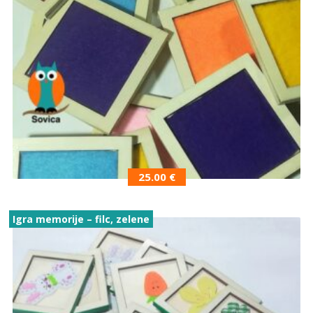
25.00
€
Igra memorije – filc, zelene