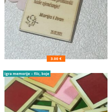
3.00
€
Igra memorije – filc, boje