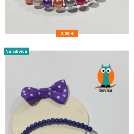
7.00
€
Narukvica