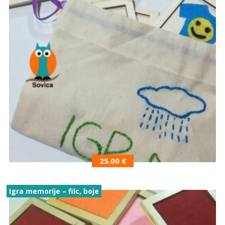
25.00
€
Igra memorije – filc, boje