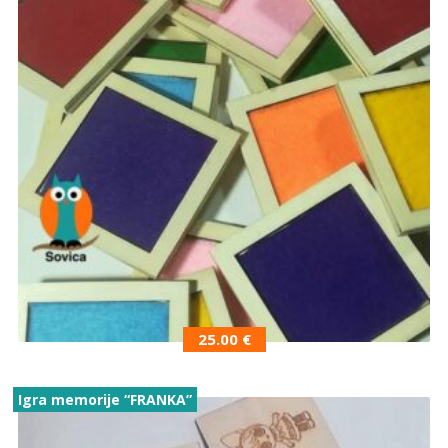
25.00
€
Igra memorije “FRANKA”