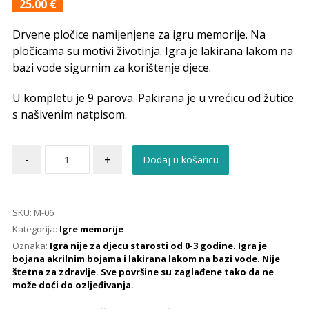
25.00
€
Drvene pločice namijenjene za igru memorije. Na
pločicama su motivi životinja. Igra je lakirana lakom na
bazi vode sigurnim za korištenje djece.
U kompletu je 9 parova. Pakirana je u vrećicu od žutice
s našivenim natpisom.
-
+
Dodaj u košaricu
SKU:
M-06
Kategorija:
Igre memorije
Oznaka:
Igra nije za djecu starosti od 0-3 godine. Igra je
bojana akrilnim bojama i lakirana lakom na bazi vode. Nije
štetna za zdravlje. Sve površine su zaglađene tako da ne
može doći do ozljeđivanja.