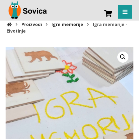
Proizvodi
Igre memorije
Igra memorije -
životinje