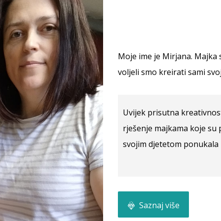
Moje ime je Mirjana. Majka s
voljeli smo kreirati sami sv
Uvijek prisutna kreativnos
rješenje majkama koje su pr
svojim djetetom ponukala m
Saznaj više