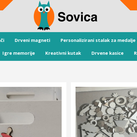
či
Drveni magneti
Personalizirani stalak za medalje
Igre memorije
Kreativni kutak
Drvene kasice
R