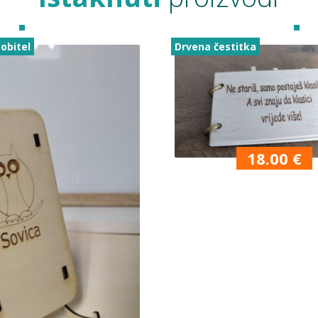
obitel
Drvena čestitka
18.00
€