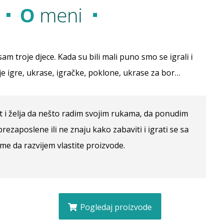
O
meni
am troje djece. Kada su bili mali puno smo se igrali i
oje igre, ukrase, igračke, poklone, ukrase za bor…
t i želja da nešto radim svojim rukama, da ponudim
ezaposlene ili ne znaju kako zabaviti i igrati se sa
e da razvijem vlastite proizvode.
Pogledaj proizvode