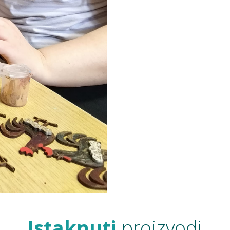
Istaknuti
proizvodi