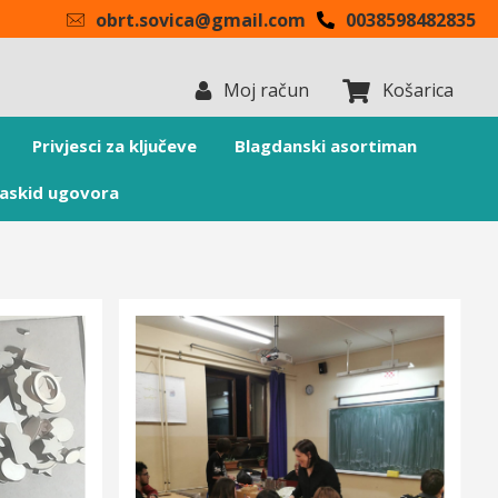
obrt.sovica@gmail.com
0038598482835
Moj račun
Košarica
Privjesci za ključeve
Blagdanski asortiman
askid ugovora