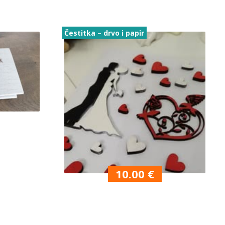
Čestitka – drvo i papir
10.00
€