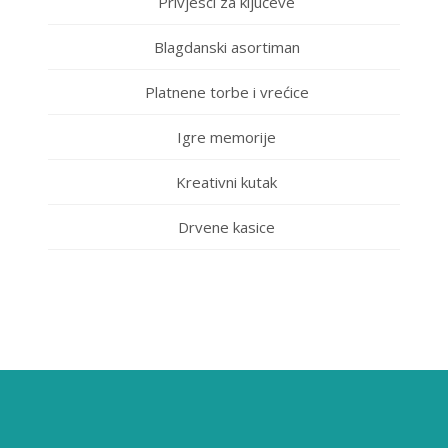
Privjesci za ključeve
Blagdanski asortiman
Platnene torbe i vrećice
Igre memorije
Kreativni kutak
Drvene kasice