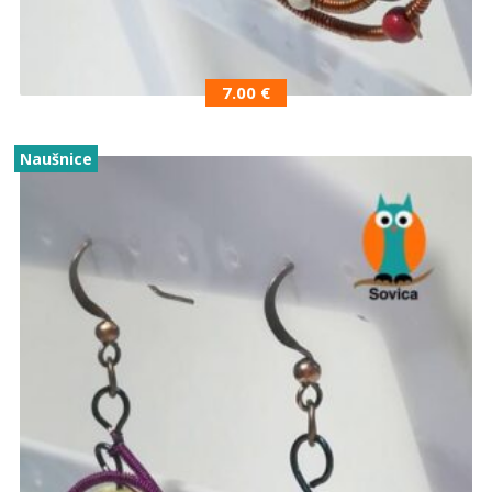
7.00
€
Naušnice