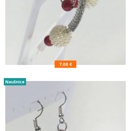
7.00
€
Naušnice