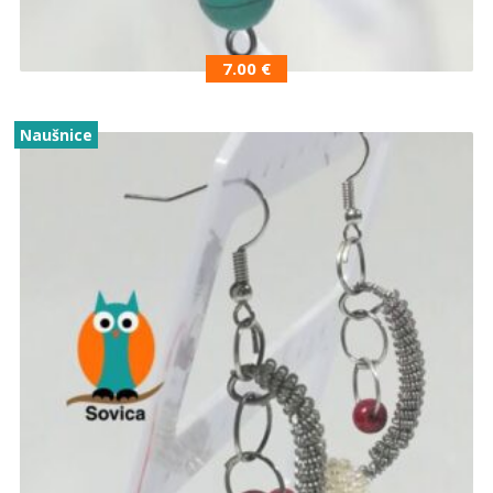
7.00
€
Naušnice