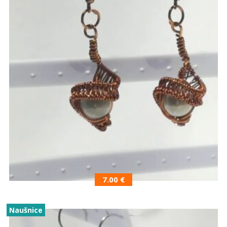
7.00
€
Naušnice