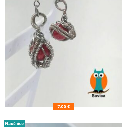
7.00
€
Naušnice