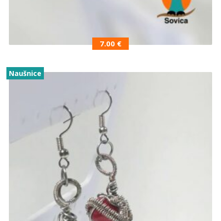
7.00
€
Naušnice