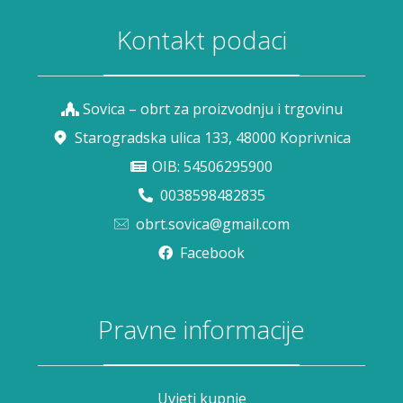
Kontakt podaci
Sovica – obrt za proizvodnju i trgovinu
Starogradska ulica 133, 48000 Koprivnica
OIB: 54506295900
0038598482835
obrt.sovica@gmail.com
Facebook
Pravne informacije
Uvjeti kupnje