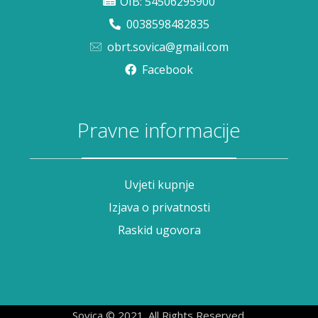
OIB: 54506295900
0038598482835
obrt.sovica@gmail.com
Facebook
Pravne informacije
Uvjeti kupnje
Izjava o privatnosti
Raskid ugovora
Sovica © 2021. All Rights Reserved.