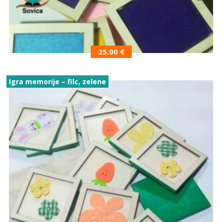
25.00
€
Igra memorije – filc, zelene