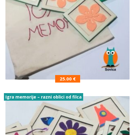
25.00
€
Igra memorije – razni oblici od filca