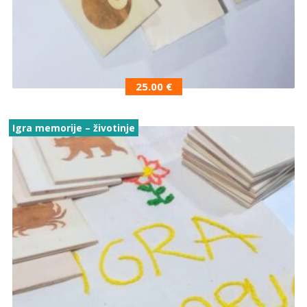
25.00
€
Igra memorije – životinje