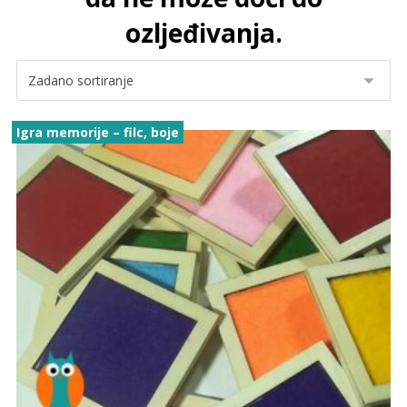
ozljeđivanja.
Igra memorije – filc, boje