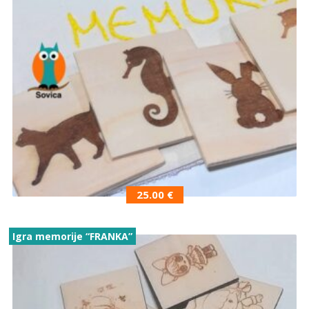
25.00
€
Igra memorije “FRANKA”