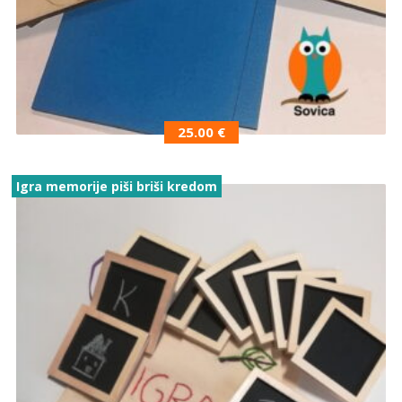
25.00
€
Igra memorije piši briši kredom