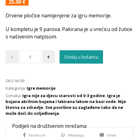
25.00
€
Drvene pločice namijenjene za igru memorije.
U kompletu je 9 parova. Pakirana je u vrećicu od žutice
s našivenim natpisom.
-
+
Dodaj u košaricu
SKU:
M-09
Kategorija:
Igre memorije
Oznaka:
Igra nije za djecu starosti od 0-3 godine. Igra je
bojana akrilnim bojama i lakirana lakom na bazi vode. Nije
štetna za zdravlje. Sve površine su zaglađene tako da ne
može doći do ozljeđivanja.
Facebook
Whatsapp
Email