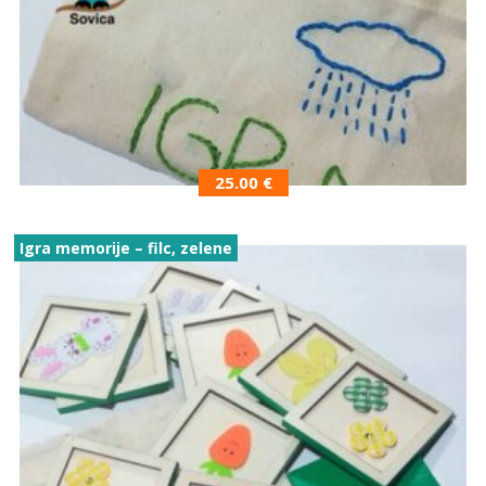
25.00
€
Igra memorije – filc, zelene