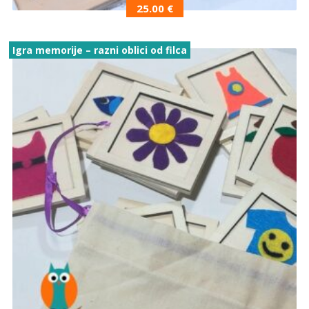
25.00
€
Igra memorije – razni oblici od filca