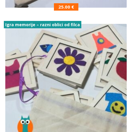
25.00
€
Igra memorije – razni oblici od filca