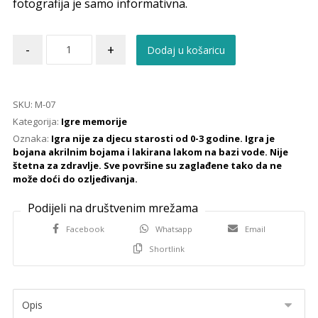
fotografija je samo informativna.
-
+
Dodaj u košaricu
SKU:
M-07
Kategorija:
Igre memorije
Oznaka:
Igra nije za djecu starosti od 0-3 godine. Igra je
bojana akrilnim bojama i lakirana lakom na bazi vode. Nije
štetna za zdravlje. Sve površine su zaglađene tako da ne
može doći do ozljeđivanja.
Facebook
Whatsapp
Email
Shortlink