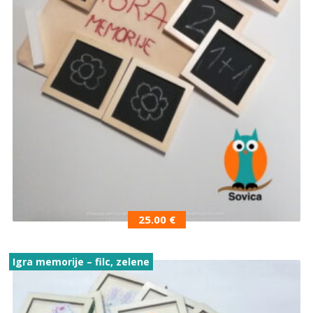
25.00
€
Igra memorije – filc, zelene