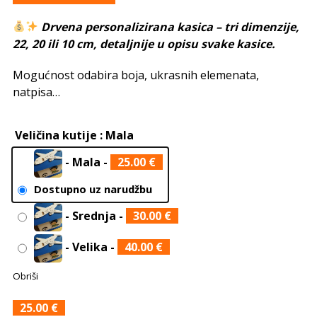
Drvena personalizirana kasica – tri dimenzije,
22, 20 ili 10 cm, detaljnije u opisu svake kasice.
Mogućnost odabira boja, ukrasnih elemenata,
natpisa…
Veličina kutije
: Mala
-
Mala
-
25.00
€
Dostupno uz narudžbu
-
Srednja
-
30.00
€
-
Velika
-
40.00
€
Obriši
25.00
€