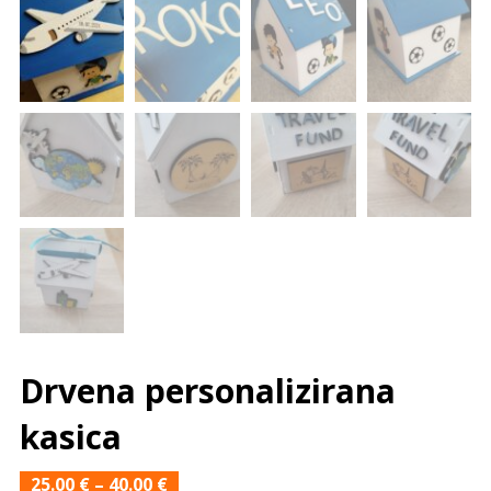
Drvena personalizirana
kasica
25.00
€
–
40.00
€