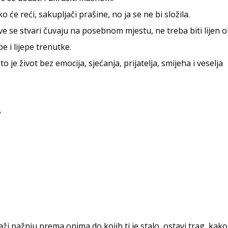
o će reći, sakupljači prašine, no ja se ne bi složila.
e se stvari čuvaju na posebnom mjestu, ne treba biti lijen ob
e i lijepe trenutke.
što je život bez emocija, sjećanja, prijatelja, smijeha i veselja
ži pažnju prema onima do kojih ti je stalo, ostavi trag, kak