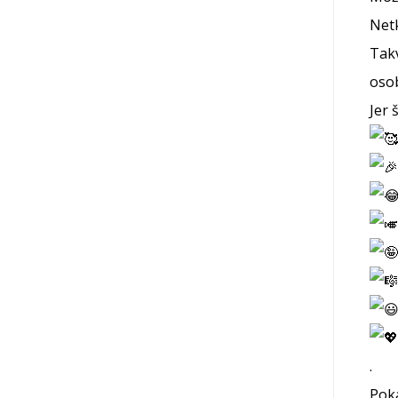
Netk
Takv
osob
Jer 
.
Poka