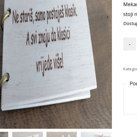
Mekan
stoji 
Dostu
-
Kategor