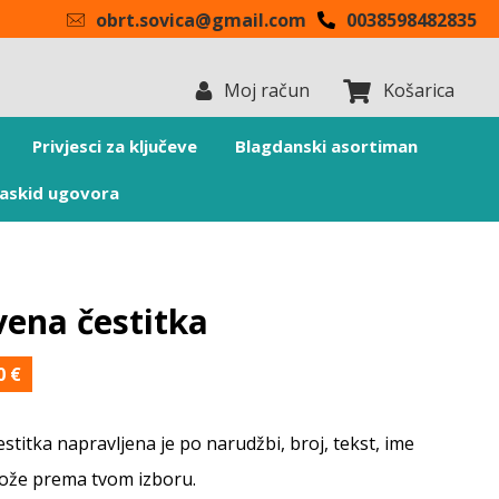
obrt.sovica@gmail.com
0038598482835
Moj račun
Košarica
Privjesci za ključeve
Blagdanski asortiman
askid ugovora
vena čestitka
00
€
stitka napravljena je po narudžbi, broj, tekst, ime
ože prema tvom izboru.