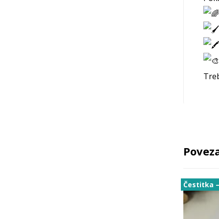
Treb
Poveza
Čestitka –