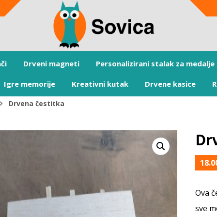
či
Drveni magneti
Personalizirani stalak za medalje
Igre memorije
Kreativni kutak
Drvene kasice
R
Drvena čestitka
Dr
18.
Ova če
sve m