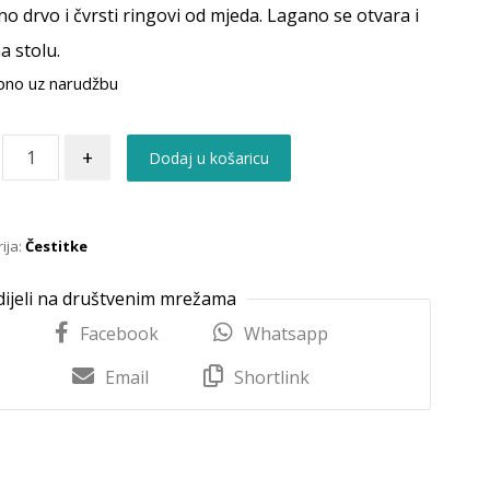
o drvo i čvrsti ringovi od mjeda. Lagano se otvara i
na stolu.
pno uz narudžbu
+
Dodaj u košaricu
ija:
Čestitke
Facebook
Whatsapp
Email
Shortlink