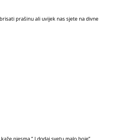
risati prašinu ali uvijek nas sjete na divne
o kaže pjesma ” I dodaj svetu malo boje”