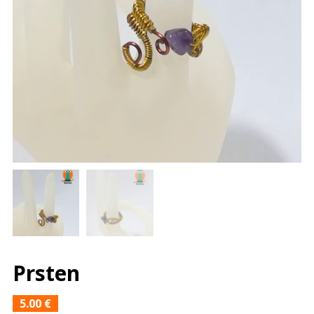
Prsten
5.00
€