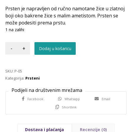
Prsten je napravljen od ručno namotane žice u zlatnoj
boji oko bakrene žice s malim ametistom. Prsten se
može podesiti prema prstu.
1 na zalihi
-
+
Dodaj u košaricu
SKU:
P-05
Kategorija:
Prsteni
Facebook
Whatsapp
Email
Shortlink
Dostava i plaćanja
Recenzije (0)