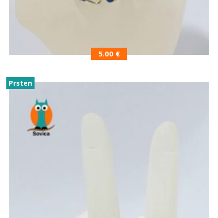
5.00
€
Prsten