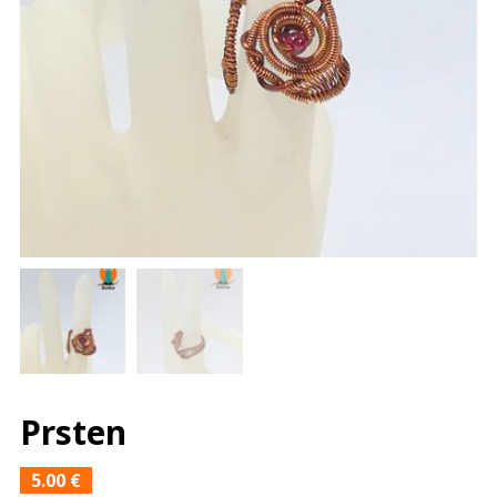
Prsten
5.00
€