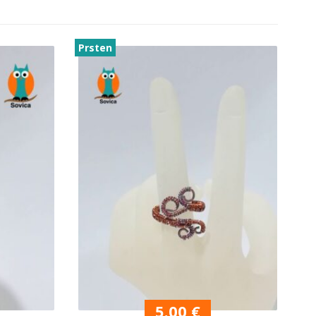
Prsten
5.00
€