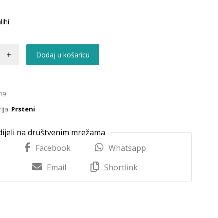
lihi
+
Dodaj u košaricu
19
ija:
Prsteni
Facebook
Whatsapp
Email
Shortlink