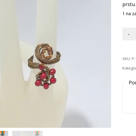
prstu.
1 na za
-
SKU:
P-
Kategor