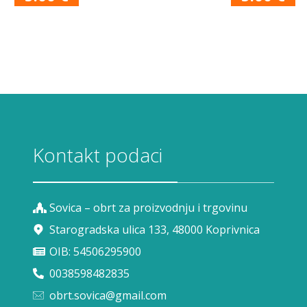
Kontakt podaci
Sovica – obrt za proizvodnju i trgovinu
Starogradska ulica 133, 48000 Koprivnica
OIB: 54506295900
0038598482835
obrt.sovica@gmail.com