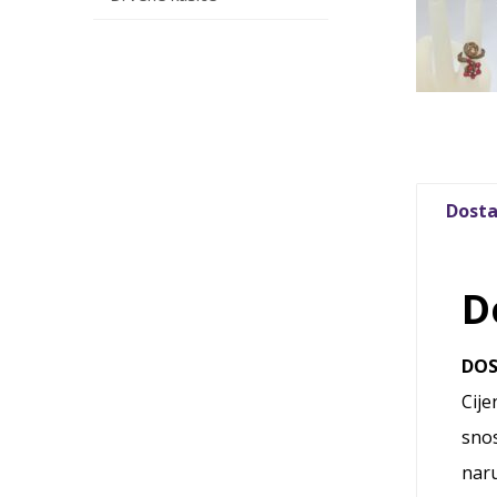
Dosta
D
DO
Cije
snos
naru