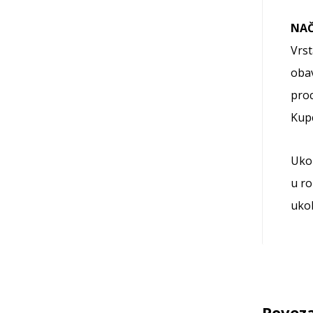
NAČ
Vrst
obav
proc
Kup
Ukol
u ro
ukol
Poveza