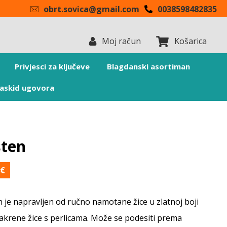
obrt.sovica@gmail.com
0038598482835
Moj račun
Košarica
Privjesci za ključeve
Blagdanski asortiman
askid ugovora
sten
0
€
n je napravljen od ručno namotane žice u zlatnoj boji
akrene žice s perlicama. Može se podesiti prema