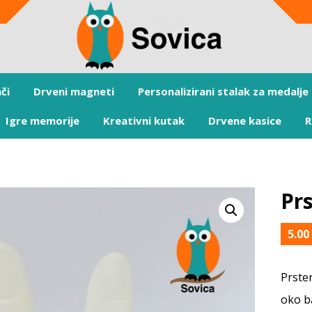
či
Drveni magneti
Personalizirani stalak za medalje
Igre memorije
Kreativni kutak
Drvene kasice
R
Pr
5.0
Prste
oko b