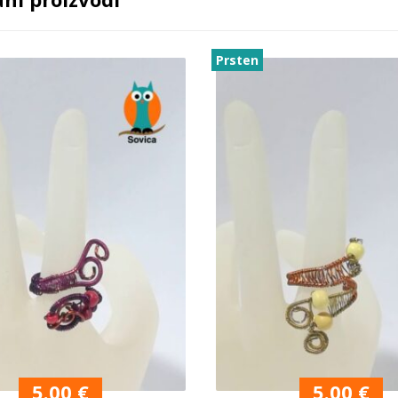
Prsten
5.00
€
5.00
€