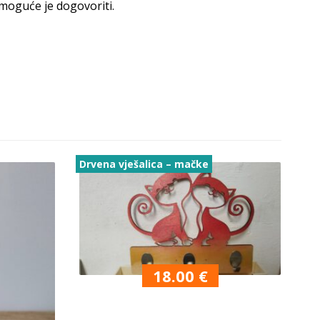
 moguće je dogovoriti.
Drvena vješalica – mačke
18.00
€