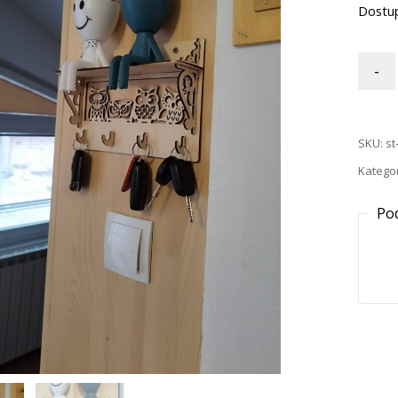
Dostu
-
SKU:
st
Kategor