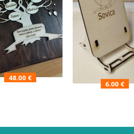
48.00
€
6.00
€