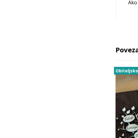
Ako 
Poveza
Obiteljsk