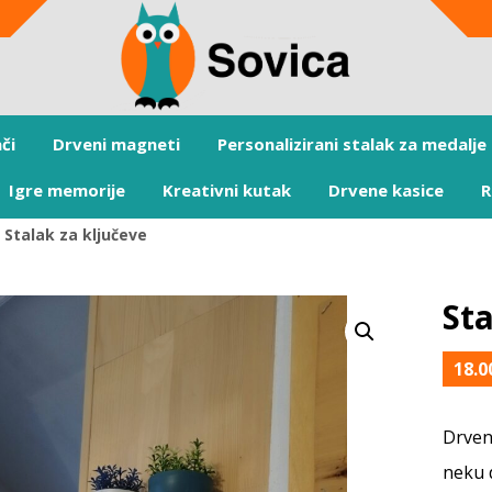
či
Drveni magneti
Personalizirani stalak za medalje
Igre memorije
Kreativni kutak
Drvene kasice
R
Stalak za ključeve
Sta
18.
Drveni
neku d