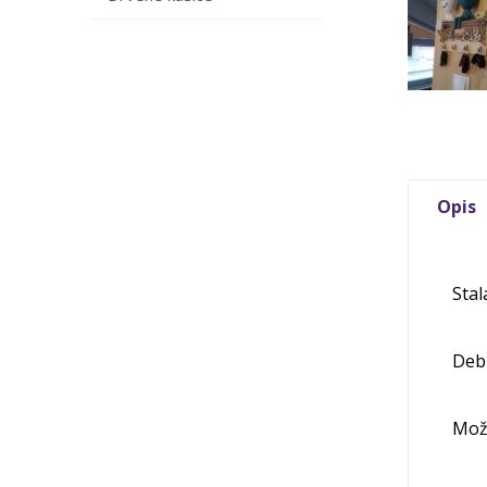
Opis
Stal
Debl
Može