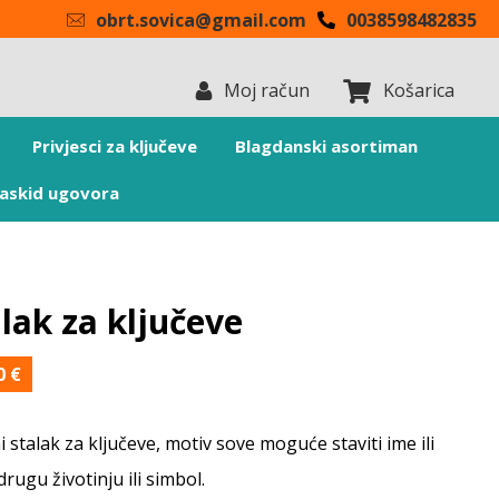
obrt.sovica@gmail.com
0038598482835
Moj račun
Košarica
Privjesci za ključeve
Blagdanski asortiman
askid ugovora
lak za ključeve
00
€
 stalak za ključeve, motiv sove moguće staviti ime ili
rugu životinju ili simbol.