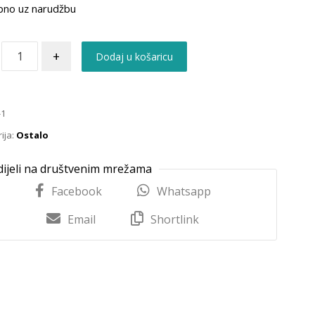
pno uz narudžbu
+
Dodaj u košaricu
-1
ija:
Ostalo
Facebook
Whatsapp
Email
Shortlink