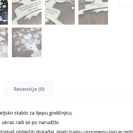
Recenzije (0)
eljsko stablo za lijepu godišnjicu.
 ukras radi se po narudžbi.
trebaš obilježiti događaj, imati trajnu uspomenu ovo je nešto