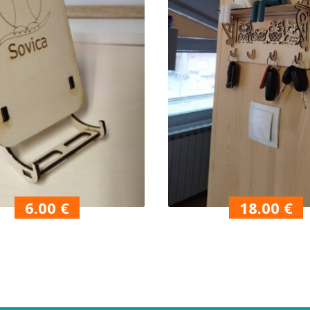
6.00
€
18.00
€