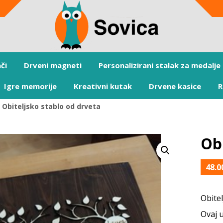
či
Drveni magneti
Personalizirani stalak za medalje
Igre memorije
Kreativni kutak
Drvene kasice
R
Obiteljsko stablo od drveta
Obi
48.
Obitel
Ovaj u