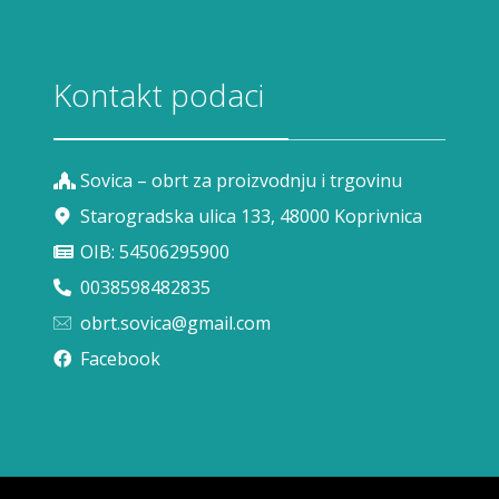
Kontakt podaci
Sovica – obrt za proizvodnju i trgovinu
Starogradska ulica 133, 48000 Koprivnica
OIB: 54506295900
0038598482835
obrt.sovica@gmail.com
Facebook