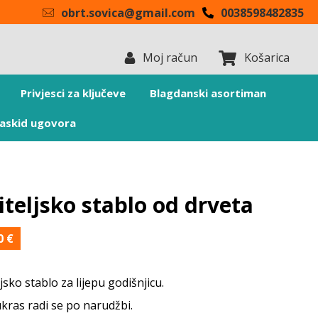
obrt.sovica@gmail.com
0038598482835
Moj račun
Košarica
Privjesci za ključeve
Blagdanski asortiman
askid ugovora
teljsko stablo od drveta
00
€
jsko stablo za lijepu godišnjicu.
kras radi se po narudžbi.