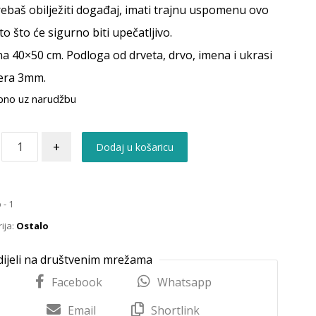
rebaš obilježiti događaj, imati trajnu uspomenu ovo
to što će sigurno biti upečatljivo.
na 40×50 cm. Podloga od drveta, drvo, imena i ukrasi
era 3mm.
pno uz narudžbu
+
Dodaj u košaricu
 - 1
ija:
Ostalo
Facebook
Whatsapp
Email
Shortlink