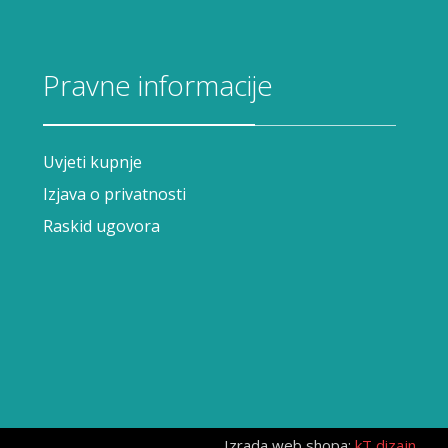
Pravne informacije
Uvjeti kupnje
Izjava o privatnosti
Raskid ugovora
Izrada web shopa:
kT dizajn