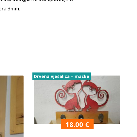
pera 3mm.
Drvena vješalica – mačke
18.00
€