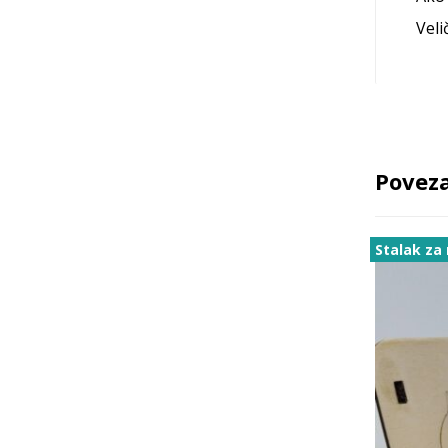
Veli
Poveza
Stalak za