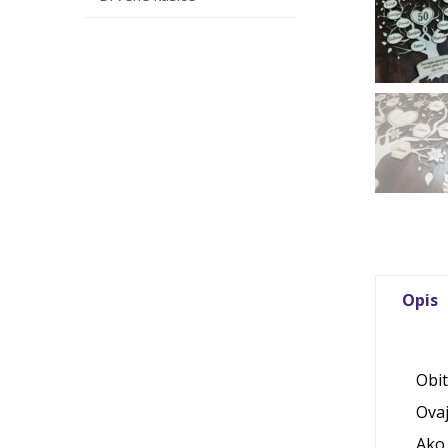
Opis
Obit
Ovaj
Ako 