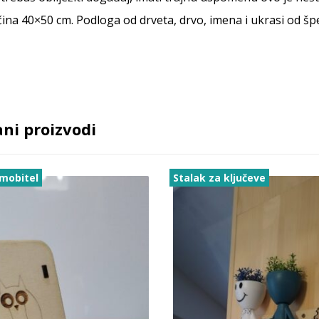
čina 40×50 cm. Podloga od drveta, drvo, imena i ukrasi od š
ni proizvodi
 mobitel
Stalak za ključeve