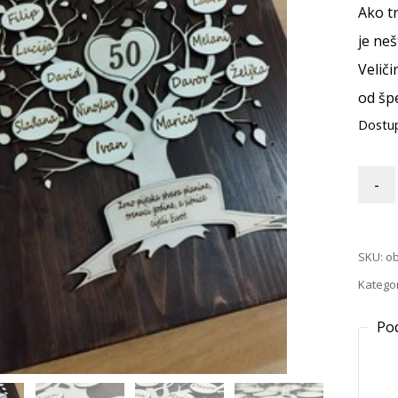
Ako t
je neš
Veliči
od šp
Dostu
-
SKU:
ob
Kategor