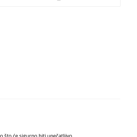
 što će sigurno biti upečatljivo.