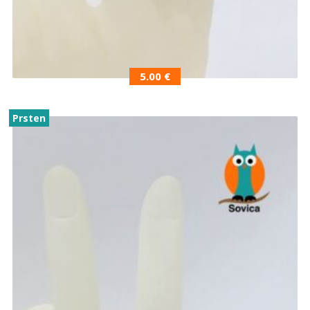
5.00
€
Prsten