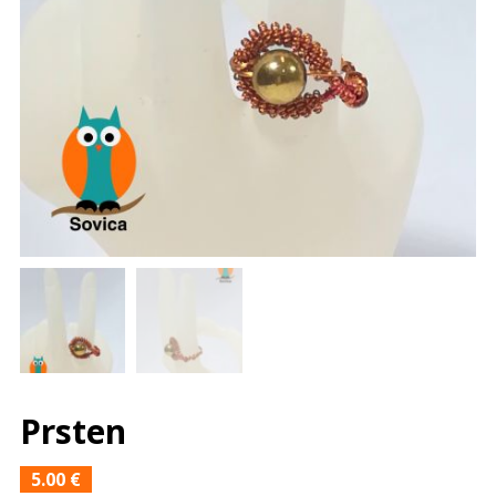
Prsten
5.00
€