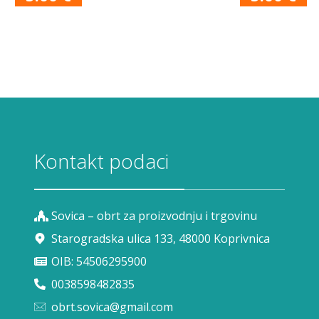
Kontakt podaci
Sovica – obrt za proizvodnju i trgovinu
Starogradska ulica 133, 48000 Koprivnica
OIB: 54506295900
0038598482835
obrt.sovica@gmail.com