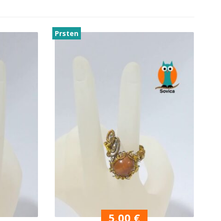
Prsten
5.00
€