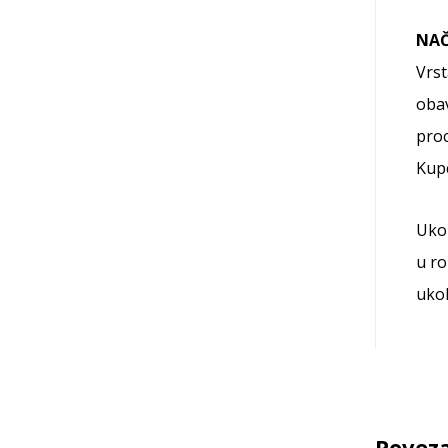
NAČ
Vrst
obav
proc
Kup
Ukol
u ro
ukol
Poveza