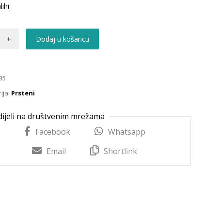
lihi
+
Dodaj u košaricu
35
ija:
Prsteni
Facebook
Whatsapp
Email
Shortlink