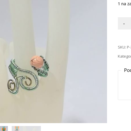
1 na za
-
SKU:
P-
Kategor