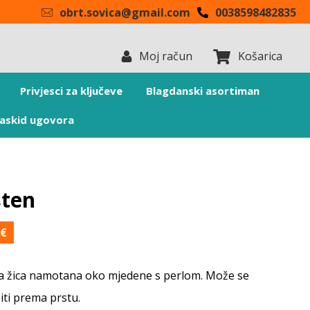
obrt.sovica@gmail.com
0038598482835
Moj račun
Košarica
Privjesci za ključeve
Blagdanski asortiman
askid ugovora
sten
0
€
a žica namotana oko mjedene s perlom. Može se
iti prema prstu.