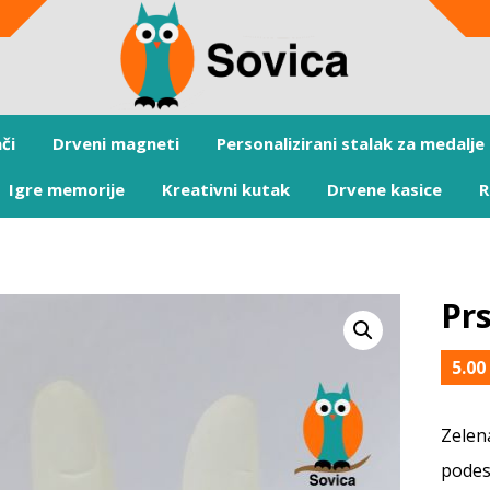
či
Drveni magneti
Personalizirani stalak za medalje
Igre memorije
Kreativni kutak
Drvene kasice
R
Pr
5.0
Zelen
podes