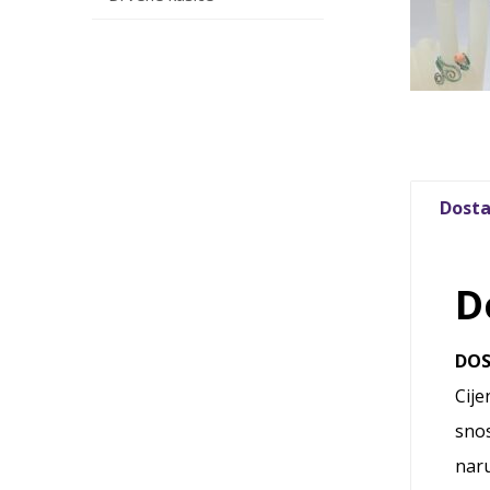
Dosta
D
DO
Cije
snos
naru