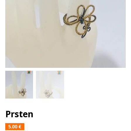
Prsten
5.00
€