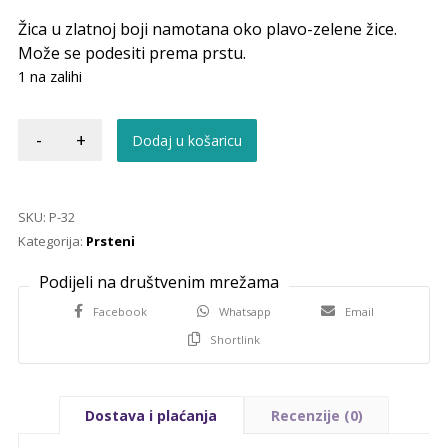
Žica u zlatnoj boji namotana oko plavo-zelene žice.
Može se podesiti prema prstu.
1 na zalihi
-
+
Dodaj u košaricu
SKU:
P-32
Kategorija:
Prsteni
Facebook
Whatsapp
Email
Shortlink
Dostava i plaćanja
Recenzije (0)