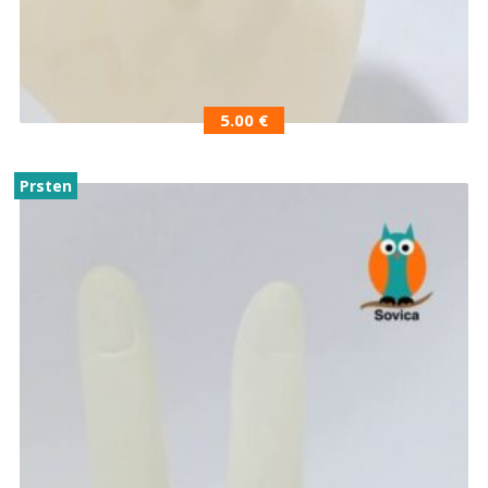
5.00
€
Prsten