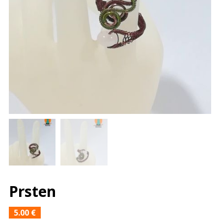
Prsten
5.00
€