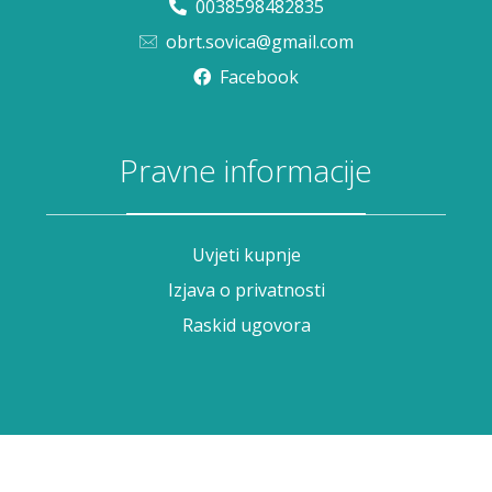
0038598482835
obrt.sovica@gmail.com
Facebook
Pravne informacije
Uvjeti kupnje
Izjava o privatnosti
Raskid ugovora
Sovica © 2021. All Rights Reserved.
Izrada web shopa:
kT dizajn