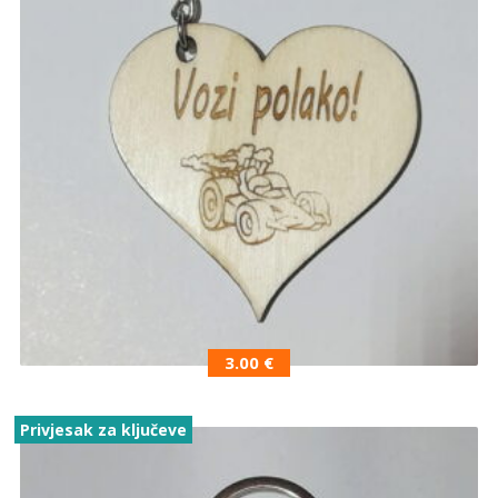
3.00
€
Privjesak za ključeve