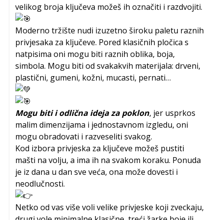
velikog broja ključeva možeš ih označiti i razdvojiti.
Moderno tržište nudi izuzetno široku paletu raznih
privjesaka za ključeve. Pored klasičnih pločica s
natpisima oni mogu biti raznih oblika, boja,
simbola. Mogu biti od svakakvih materijala: drveni,
plastični, gumeni, kožni, mucasti, pernati…
Mogu biti i odlična ideja za poklon
, jer usprkos
malim dimenzijama i jednostavnom izgledu, oni
mogu obradovati i razveseliti svakog.
Kod izbora privjeska za ključeve možeš pustiti
mašti na volju, a ima ih na svakom koraku. Ponuda
je iz dana u dan sve veća, ona može dovesti i
neodlučnosti.
Netko od vas više voli velike privjeske koji zveckaju,
drugi vole minimalne klasične, treći žarke boje ili