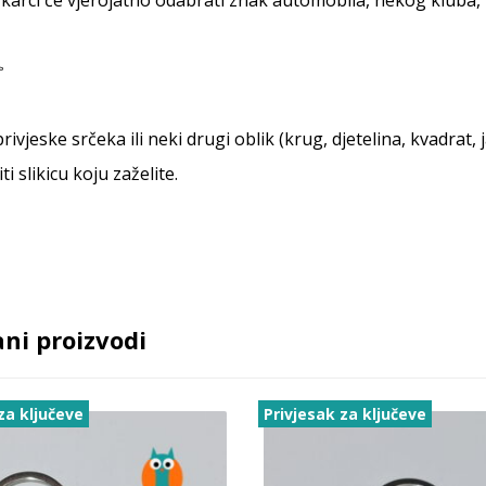
rivjeske srčeka ili neki drugi oblik (krug, djetelina, kvadrat
iti slikicu koju zaželite.
ni proizvodi
za ključeve
Privjesak za ključeve