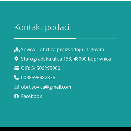
Kontakt podaci
Sovica – obrt za proizvodnju i trgovinu
Starogradska ulica 133, 48000 Koprivnica
OIB: 54506295900
0038598482835
obrt.sovica@gmail.com
Facebook