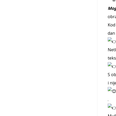
Mogu
obra
Kod 
dan 
Netk
teks
S ob
i ni
.
Mušk