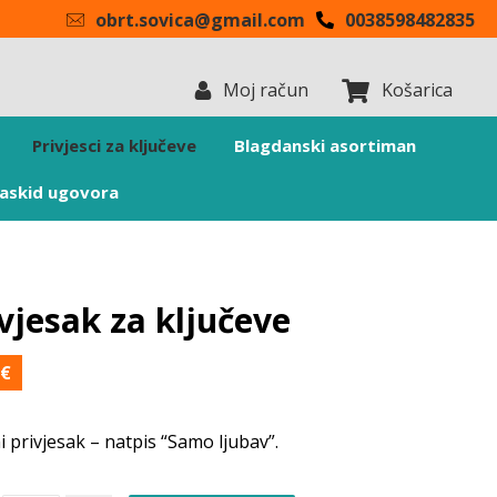
obrt.sovica@gmail.com
0038598482835
Moj račun
Košarica
Privjesci za ključeve
Blagdanski asortiman
askid ugovora
vjesak za ključeve
0
€
 privjesak – natpis “Samo ljubav”.