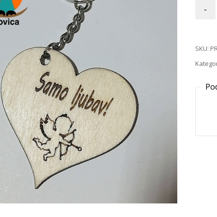
-
SKU:
PR
Kategor