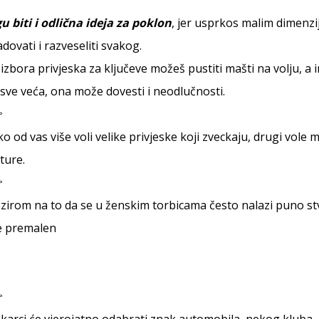
 biti i odlična ideja za poklon
, jer usprkos malim dimenz
dovati i razveseliti svakog.
izbora privjeska za ključeve možeš pustiti mašti na volju, a
sve veća, ona može dovesti i neodlučnosti.
o od vas više voli velike privjeske koji zveckaju, drugi vole m
ture.
zirom na to da se u ženskim torbicama često nalazi puno stvar
je premalen
arci će vjerojatno odabrati znak automobila, nekog kluba, lo