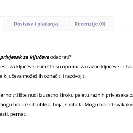
Dostava i plaćanja
Recenzije (0)
i
privjesak za ključeve
odabrati?
jesci za ključeve osim što su oprema za razne ključeve i otva
a ključeva možeš ih označiti i razdvojiti.
rno tržište nudi izuzetno široku paletu raznih privjesaka za
mogu biti raznih oblika, boja, simbola. Mogu biti od svakakvih
sti, pernati…