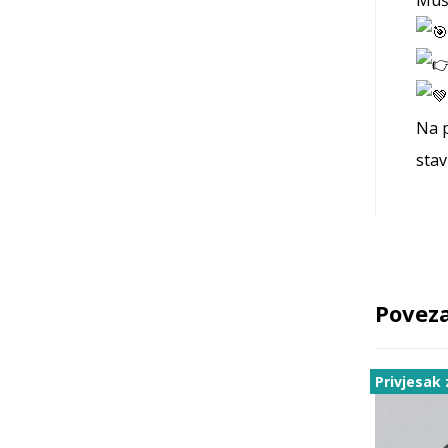
Na p
stav
Poveza
Privjesak 