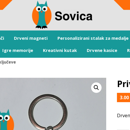
či
Drveni magneti
Personalizirani stalak za medalje
Igre memorije
Kreativni kutak
Drvene kasice
R
ključeve
Pri
3.0
Drveni