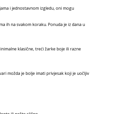
ijama i jednostavnom izgledu, oni mogu
 ima ih na svakom koraku. Ponuda je iz dana u
inimalne klasične, treći žarke boje ili razne
i možda je bolje imati privjesak koji je uočljiv
pte ili nešto slično.