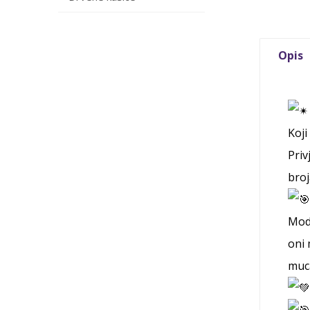
Opis
Koj
Priv
broj
Mode
oni 
muca