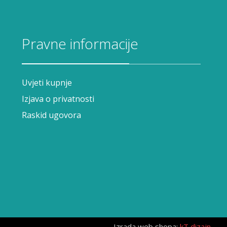
Pravne informacije
Uvjeti kupnje
Izjava o privatnosti
Raskid ugovora
Izrada web shopa:
kT dizajn