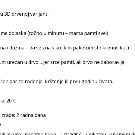
u 3D drvenoj varijanti
eme dolaska (točno u minutu – mama pamti sve!)
na i dužina – da se zna s kolikim paketom ste krenuli kući
m urezan u drvo… jer srce pamti, ali drvo ne zaboravlja
šen dar za rođenje, krštenje ili prvu godinu života.
na: 20 €
izrade: 2 radna dana
lji mi ime i podatke bebe – i izradit ću unikatnu uspomenu koj