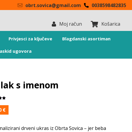
obrt.sovica@gmail.com
0038598482835
Moj račun
Košarica
Privjesci za ključeve
Blagdanski asortiman
askid ugovora
alak s imenom
čka
.00
00
€
no
a)
alizirani drveni ukras iz Obrta Sovica – jer beba