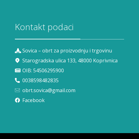
Kontakt podaci
Sovica – obrt za proizvodnju i trgovinu
Starogradska ulica 133, 48000 Koprivnica
OIB: 54506295900
0038598482835
obrt.sovica@gmail.com
Facebook