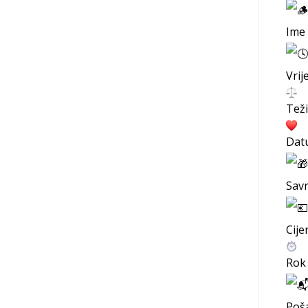
Ime 
Vrij
Teži
Datu
Savr
Cije
Rok 
Poša