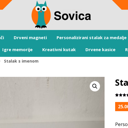
či
Drveni magneti
Personalizirani stalak za medalje
Igre memorije
Kreativni kutak
Drvene kasice
R
Stalak s imenom
St
Korisni
1
ocjena:
5
25.
od ukup
5 (
korisnik
Person