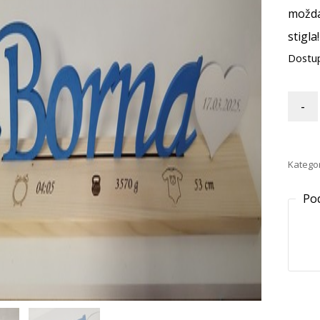
možda
stigla!
Dostu
-
Kategor