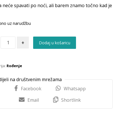
 neće spavati po noći, ali barem znamo točno kad je
pno uz narudžbu
+
Dodaj u košaricu
ija:
Rođenje
Facebook
Whatsapp
Email
Shortlink