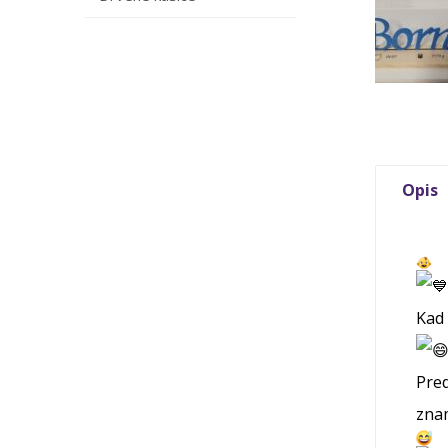
Opis
Kad 
Pred
znam