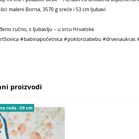
lici: maleni Borna, 3570 g sreće i 53 cm ljubavi
đeno ručno, s ljubavlju – u srcu Hrvatske.
rtSovica
#babinapočetnica
#poklonzabebu
#drvenaukras
ni proizvodi
na roda -39 cm