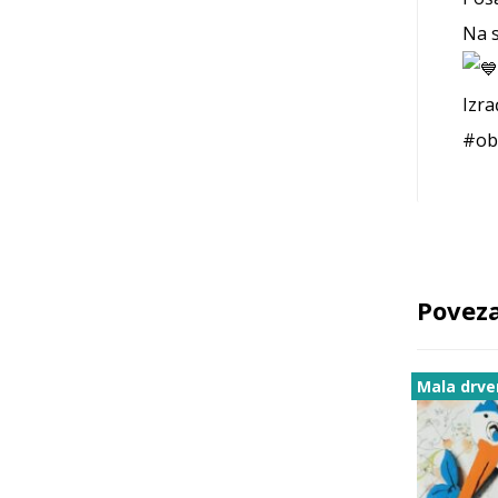
Na s
Izra
#ob
Poveza
Mala drve