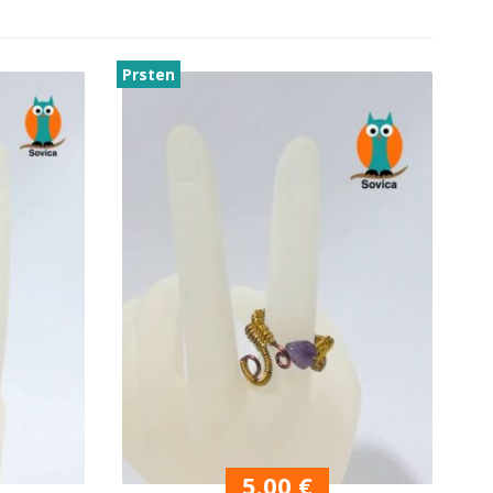
Prsten
5.00
€