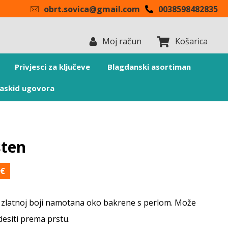
obrt.sovica@gmail.com
0038598482835
Moj račun
Košarica
Privjesci za ključeve
Blagdanski asortiman
askid ugovora
sten
0
€
u zlatnoj boji namotana oko bakrene s perlom. Može
desiti prema prstu.