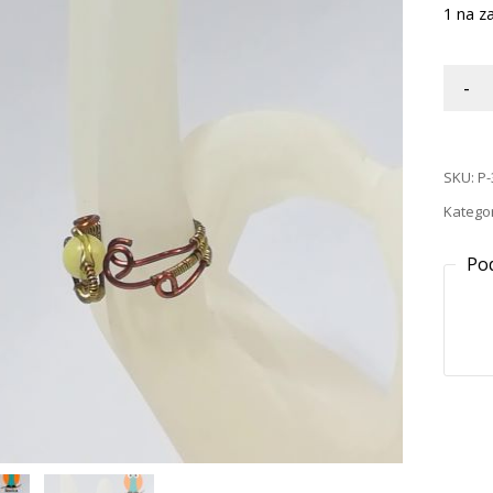
1 na za
-
SKU:
P-
Kategor