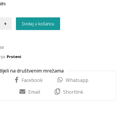
lihi
+
Dodaj u košaricu
38
ija:
Prsteni
Facebook
Whatsapp
Email
Shortlink