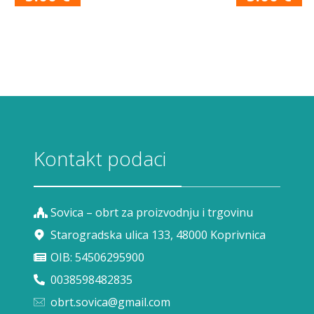
Kontakt podaci
Sovica – obrt za proizvodnju i trgovinu
Starogradska ulica 133, 48000 Koprivnica
OIB: 54506295900
0038598482835
obrt.sovica@gmail.com