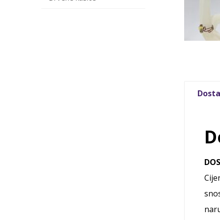
Dosta
D
DO
Cije
snos
naru