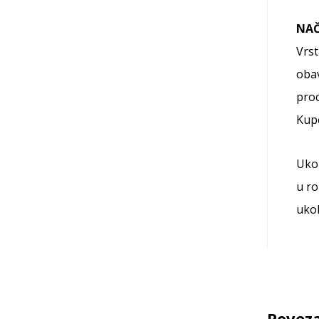
NAČ
Vrst
obav
proc
Kup
Ukol
u ro
ukol
Poveza