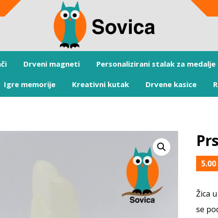
či
Drveni magneti
Personalizirani stalak za medalje
Igre memorije
Kreativni kutak
Drvene kasice
R
Pr
5.0
Žica 
se po