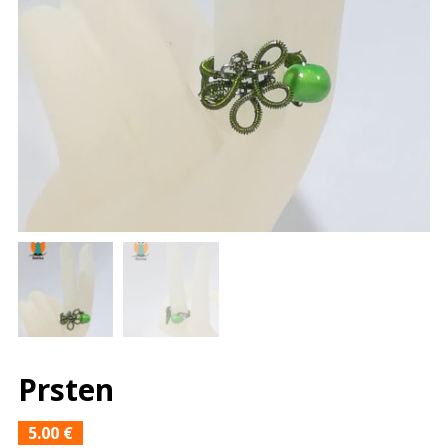
Prsten
5.00
€