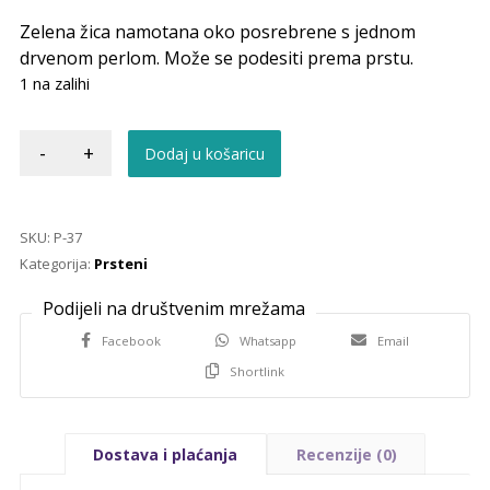
Zelena žica namotana oko posrebrene s jednom
drvenom perlom. Može se podesiti prema prstu.
1 na zalihi
-
+
Dodaj u košaricu
SKU:
P-37
Kategorija:
Prsteni
Facebook
Whatsapp
Email
Shortlink
Dostava i plaćanja
Recenzije (0)