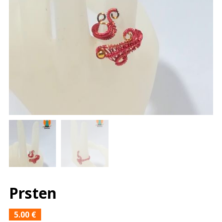
Prsten
5.00
€