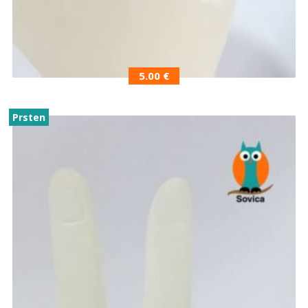
5.00
€
Prsten