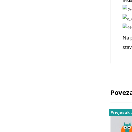
Na p
stav
Poveza
Privjesak 