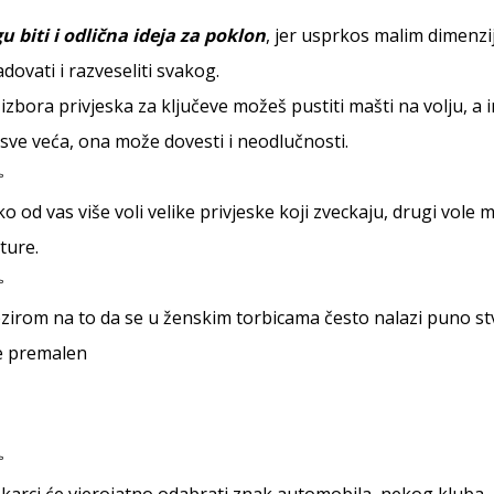
 biti i odlična ideja za poklon
, jer usprkos malim dimenz
dovati i razveseliti svakog.
izbora privjeska za ključeve možeš pustiti mašti na volju, a
sve veća, ona može dovesti i neodlučnosti.
o od vas više voli velike privjeske koji zveckaju, drugi vole m
ture.
zirom na to da se u ženskim torbicama često nalazi puno stvar
je premalen
arci će vjerojatno odabrati znak automobila, nekog kluba, lo