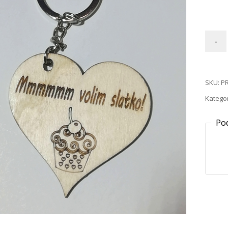
-
SKU:
PR
Kategor