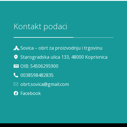
Kontakt podaci
Sovica – obrt za proizvodnju i trgovinu
Starogradska ulica 133, 48000 Koprivnica
OIB: 54506295900
0038598482835
obrt.sovica@gmail.com
Facebook