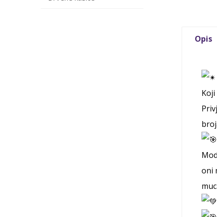
Opis
Koj
Priv
broj
Mode
oni 
muca