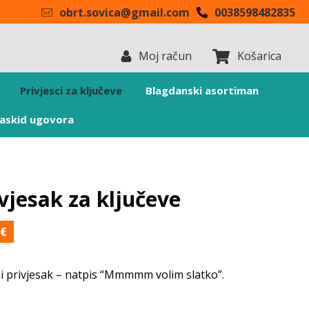
obrt.sovica@gmail.com
0038598482835
Moj račun
Košarica
Privjesci za ključeve
Blagdanski asortiman
askid ugovora
vjesak za ključeve
0
€
i privjesak – natpis “Mmmmm volim slatko”.