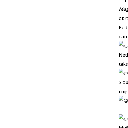
Mogu
obra
Kod 
dan 
Netk
teks
S ob
i ni
.
Mušk