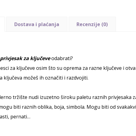
Dostava i plaćanja
Recenzije (0)
i
privjesak za ključeve
odabrati?
jesci za ključeve osim što su oprema za razne ključeve i otva
a ključeva možeš ih označiti i razdvojiti.
rno tržište nudi izuzetno široku paletu raznih privjesaka za
mogu biti raznih oblika, boja, simbola. Mogu biti od svakakvih
sti, pernati…