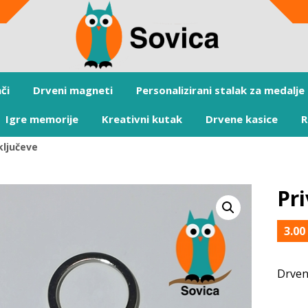
či
Drveni magneti
Personalizirani stalak za medalje
Igre memorije
Kreativni kutak
Drvene kasice
R
ključeve
Pri
3.0
Drven