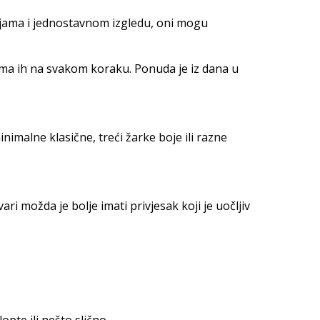
ijama i jednostavnom izgledu, oni mogu
 ima ih na svakom koraku. Ponuda je iz dana u
inimalne klasične, treći žarke boje ili razne
i možda je bolje imati privjesak koji je uočljiv
pte ili nešto slično.