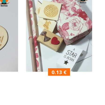
0.13
€