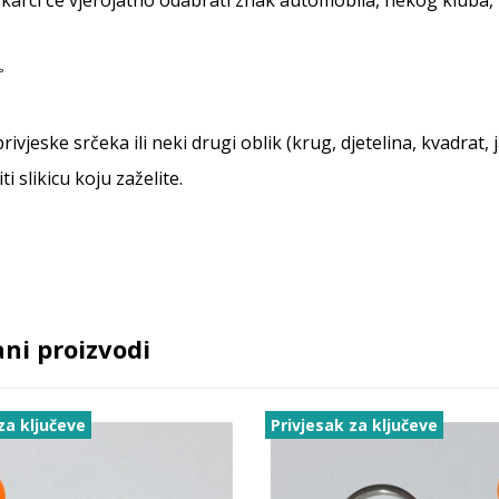
rivjeske srčeka ili neki drugi oblik (krug, djetelina, kvadrat
iti slikicu koju zaželite.
ni proizvodi
za ključeve
Privjesak za ključeve