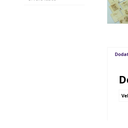
Dodat
D
Ve