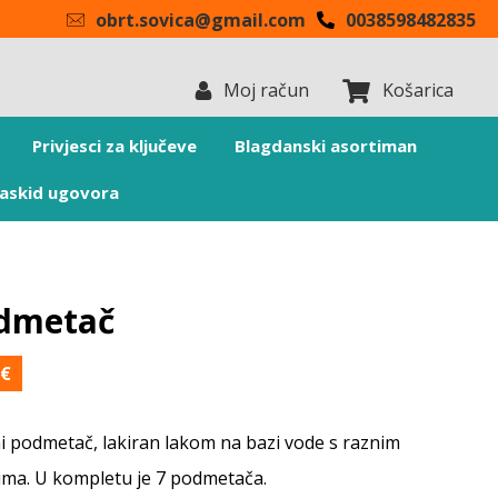
obrt.sovica@gmail.com
0038598482835
Moj račun
Košarica
Privjesci za ključeve
Blagdanski asortiman
askid ugovora
dmetač
0
€
i podmetač, lakiran lakom na bazi vode s raznim
ima. U kompletu je 7 podmetača.