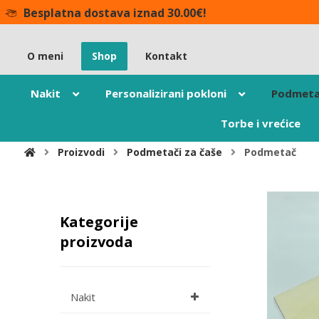
Besplatna dostava iznad 30.00€!
O meni
Shop
Kontakt
Nakit
Personalizirani pokloni
Podmeta
Torbe i vrećice
Proizvodi
Podmetači za čaše
Podmetač
Kategorije
proizvoda
Nakit