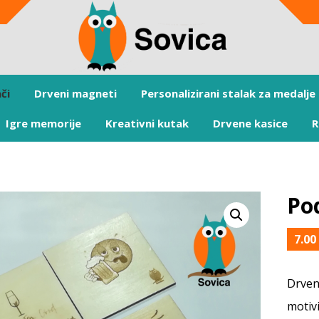
či
Drveni magneti
Personalizirani stalak za medalje
Igre memorije
Kreativni kutak
Drvene kasice
R
Po
7.0
Drven
motiv