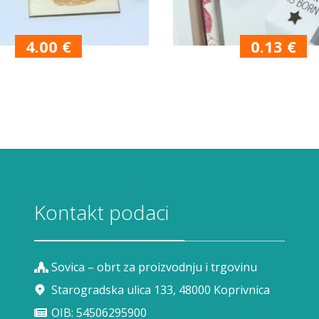
4.00
€
0.13
€
Kontakt podaci
Sovica – obrt za proizvodnju i trgovinu
Starogradska ulica 133, 48000 Koprivnica
OIB: 54506295900