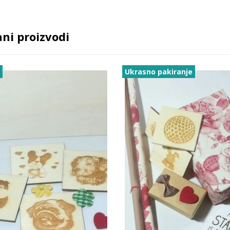
ni proizvodi
č
Ukrasno pakiranje