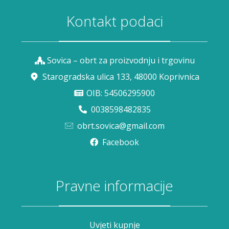
Kontakt podaci
Sovica – obrt za proizvodnju i trgovinu
Starogradska ulica 133, 48000 Koprivnica
OIB: 54506295900
0038598482835
obrt.sovica@gmail.com
Facebook
Pravne informacije
Uvjeti kupnje