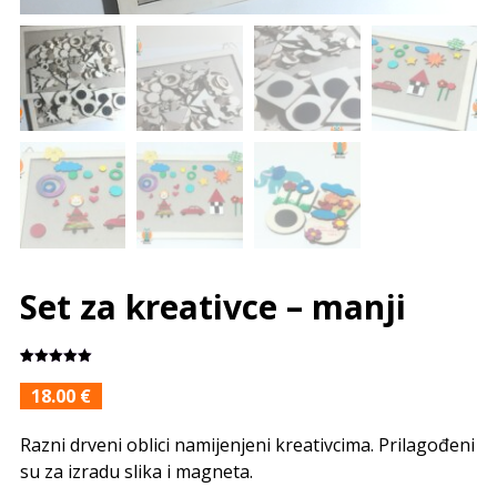
Set za kreativce – manji
Korisnička
1
ocjena:
5.00
18.00
€
od ukupno
5 (
korisnika)
Razni drveni oblici namijenjeni kreativcima. Prilagođeni
su za izradu slika i magneta.