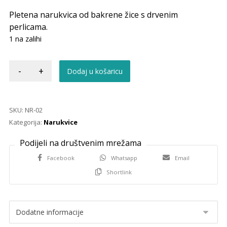
Pletena narukvica od bakrene žice s drvenim
perlicama.
1 na zalihi
-
+
Dodaj u košaricu
SKU:
NR-02
Kategorija:
Narukvice
Facebook
Whatsapp
Email
Shortlink