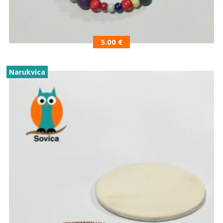
5.00
€
Narukvica